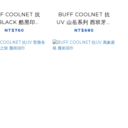
F COOLNET 抗
BUFF COOLNET 抗
 BLACK 酷黑印象
UV 山岳系列 西班牙蒙
魔術頭巾
塞拉特山 魔術頭巾
NT$760
NT$680