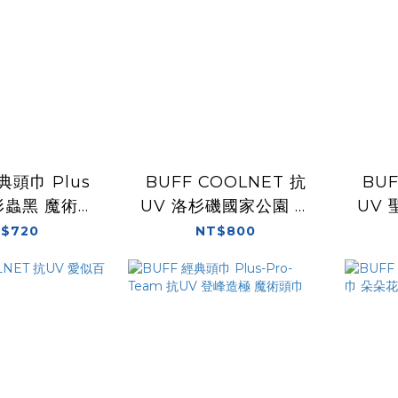
典頭巾 Plus
BUFF COOLNET 抗
BUF
形蟲黑 魔術頭
UV 洛杉磯國家公園 魔
UV
巾
術頭巾
$720
NT$800