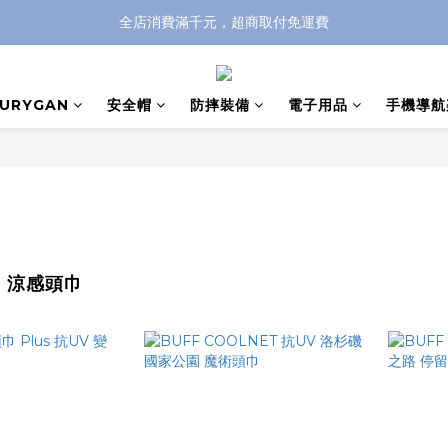
全店消費滿千元，超商取付免運費
全店消費滿千元，超商取付免運費
註冊即贈100元購物金，完整註冊加碼50元購物點數➟➟➟
FURYGAN
安全帽
防摔裝備
電子用品
手機導航
全店消費滿千元，超商取付免運費
T 涼感頭巾