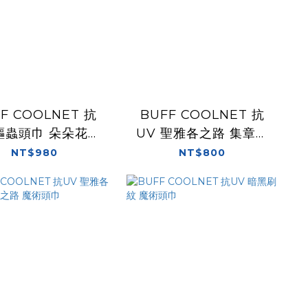
F COOLNET 抗
BUFF COOLNET 抗
 驅蟲頭巾 朵朵花開
UV 聖雅各之路 集章之
魔術頭巾
旅 魔術頭巾
NT$980
NT$800