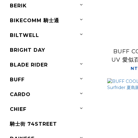
BERIK
BIKECOMM 騎士通
BILTWELL
BRIGHT DAY
BUFF C
UV 愛似
BLADE RIDER
NT
BUFF
CARDO
CHIEF
騎士街 74STREET