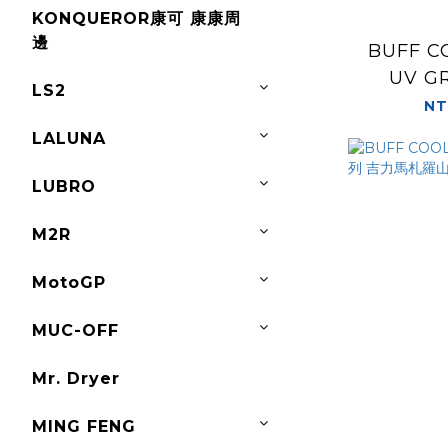
KONQUEROR康可 康康周
邊
BUFF C
UV G
LS2
HEATHE
NT
LALUNA
LUBRO
M2R
MotoGP
MUC-OFF
Mr. Dryer
MING FENG