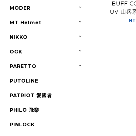
BUFF C
MODER
UV 山岳
羅山
NT
MT Helmet
NIKKO
OGK
PARETTO
PUTOLINE
PATRIOT 愛國者
PHILO 飛樂
PINLOCK