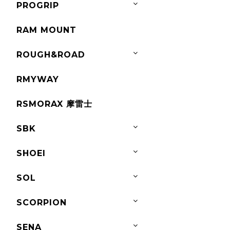
PROGRIP
RAM MOUNT
ROUGH&ROAD
RMYWAY
RSMORAX 摩雷士
SBK
SHOEI
SOL
SCORPION
SENA