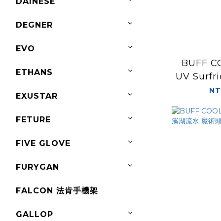
DAINESE
DEGNER
EVO
BUFF C
ETHANS
UV Surf
魔
NT
EXUSTAR
FETURE
FIVE GLOVE
FURYGAN
FALCON 法肯手機架
GALLOP