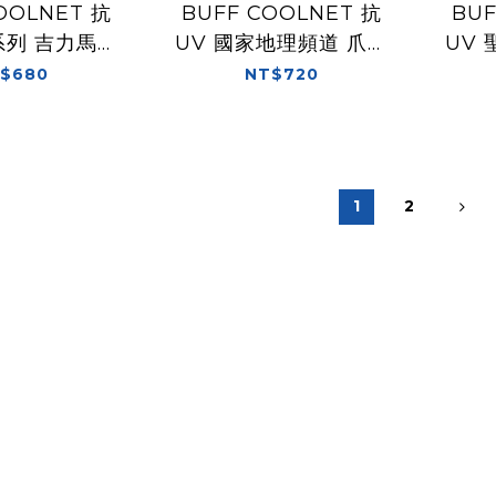
OOLNET 抗
BUFF COOLNET 抗
BUF
系列 吉力馬札
UV 國家地理頻道 爪哇
UV
 魔術頭巾
蠟染 魔術頭巾
$680
NT$720
1
2