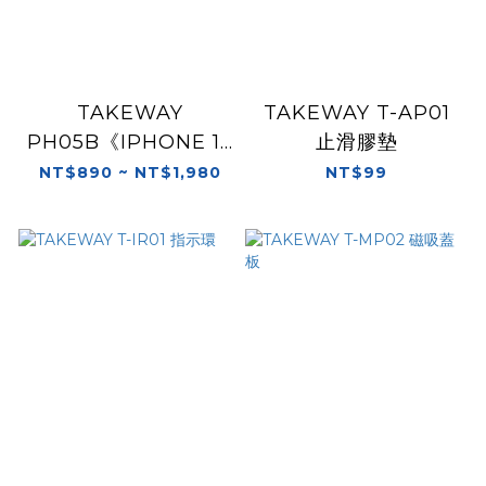
TAKEWAY
TAKEWAY T-AP01
PH05B《IPHONE 17
止滑膠墊
適用》 黑隼 無減震 手
NT$890 ~ NT$1,980
NT$99
機座 手機導航架 底座
可選