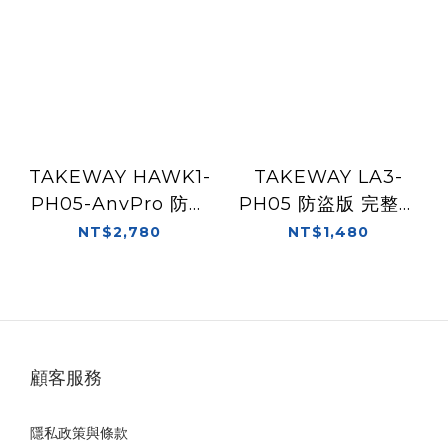
TAKEWAY HAWK1-
TAKEWAY LA3-
PH05-AnvPro 防盜
PH05 防盜版 完整組
雙磁浮 手機導航架 夾
手機導航架
NT$2,780
NT$1,480
具版本
顧客服務
隱私政策與條款