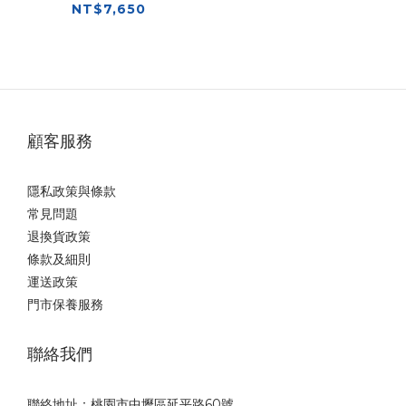
季防摔衣 可拆內裡
NT$7,650
顧客服務
隱私政策與條款
常見問題
退換貨政策
條款及細則
運送政策
門市保養服務
聯絡我們
聯絡地址：桃園市中壢區延平路60號