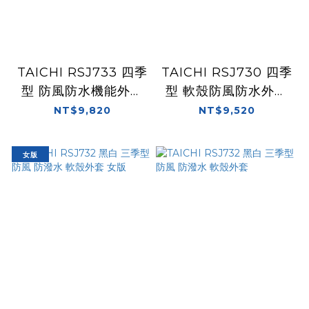
TAICHI RSJ733 四季
TAICHI RSJ730 四季
型 防風防水機能外套
型 軟殼防風防水外套
卡其/黑 內裏可拆 CE
漫畫灰 內裏可拆 CE
NT$9,820
NT$9,520
LV1級 護具外套
LV2級 護具外套
女版