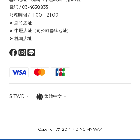
電話 / 03-4638835
服務時間 / 11:00 ~ 21:00
➤ 新竹店址
➤ 中壢店址
（同公司聯絡地址）
➤ 桃園店址
$
TWD
繁體中文
Copyright© 2014 RIDING MY WAY