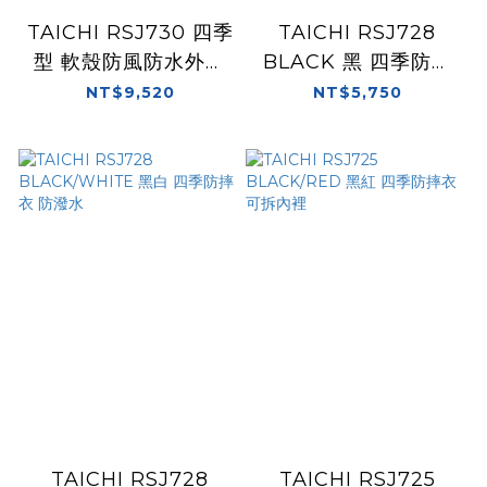
TAICHI RSJ730 四季
TAICHI RSJ728
型 軟殼防風防水外套
BLACK 黑 四季防摔
雪地白 內裏可拆 CE
衣 防潑水
NT$9,520
NT$5,750
LV2級 護具外套
TAICHI RSJ728
TAICHI RSJ725