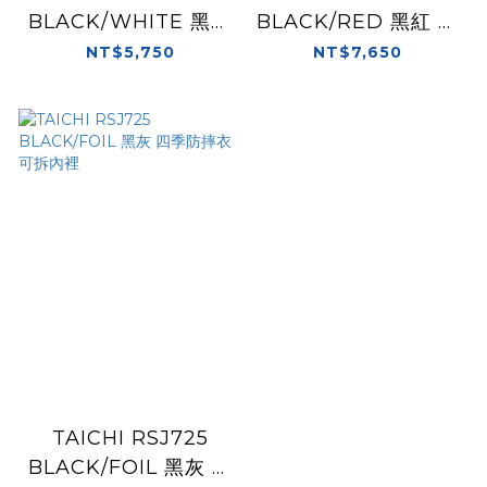
BLACK/WHITE 黑白
BLACK/RED 黑紅 四
四季防摔衣 防潑水
季防摔衣 可拆內裡
NT$5,750
NT$7,650
TAICHI RSJ725
BLACK/FOIL 黑灰 四