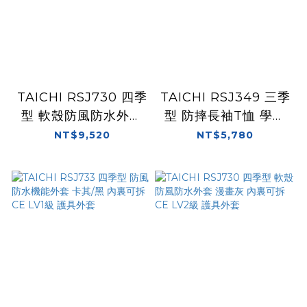
TAICHI RSJ730 四季
TAICHI RSJ349 三季
型 軟殼防風防水外套
型 防摔長袖T恤 學生
石墨黑 內裏可單穿
灰 圓領 CORDURA
NT$9,520
NT$5,780
CE LV2級 護具外套
CE LV1級 護具外套