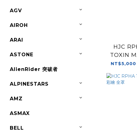
AGV
AIROH
ARAI
HJC RP
ASTONE
TOXIN 
NT$5,000
AlienRider 突破者
ALPINESTARS
AMZ
ASMAX
BELL