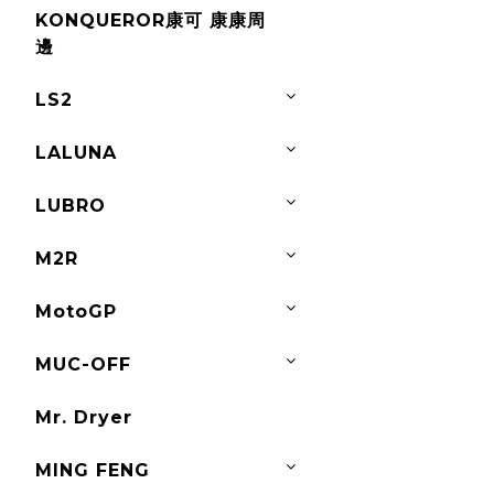
KONQUEROR康可 康康周
邊
LS2
LALUNA
LUBRO
M2R
MotoGP
MUC-OFF
Mr. Dryer
MING FENG