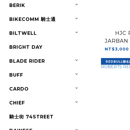
BERIK
BIKECOMM 騎士通
HJC 
BILTWELL
JARBAN
BRIGHT DAY
NT$3,000
BLADE RIDER
REDBULL聯名
BUFF
CARDO
CHIEF
騎士街 74STREET