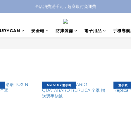
全店消費滿千元，超商取付免運費
全店消費滿千元，超商取付免運費
註冊即贈100元購物金，完整註冊加碼50元購物點數➟➟➟
FURYGAN
安全帽
防摔裝備
電子用品
手機導航
全店消費滿千元，超商取付免運費
款
MotoGP選手帽
選手款