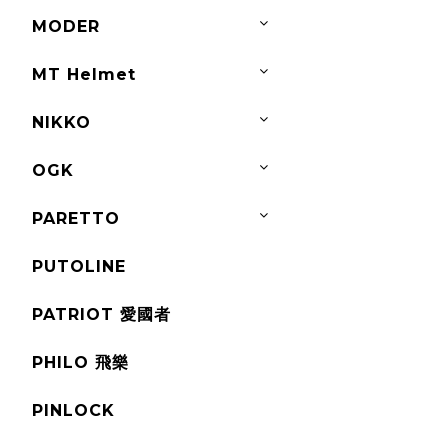
MODER
MT Helmet
NIKKO
OGK
PARETTO
PUTOLINE
PATRIOT 愛國者
PHILO 飛樂
PINLOCK