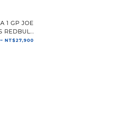
A 1 GP JOE
S REDBULL
全罩
 ~ NT$27,900