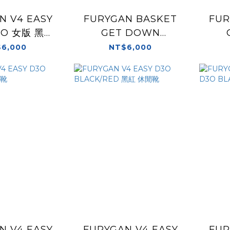
N V4 EASY
FURYGAN BASKET
FUR
3O 女版 黑粉
GET DOWN
休閒靴
BLACK/WHITE 黑白
BLA
6,000
NT$6,000
防水 休閒靴
N V4 EASY
FURYGAN V4 EASY
FUR