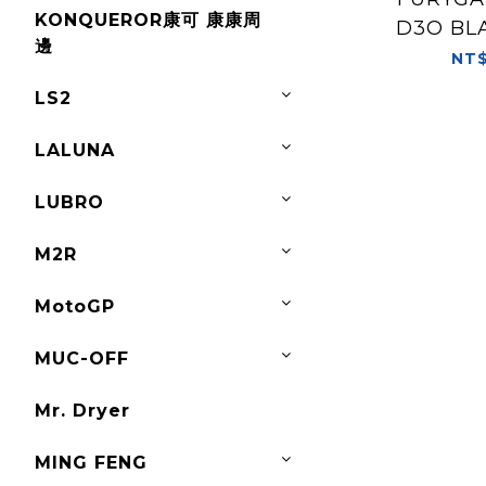
KONQUEROR康可 康康周
D3O BL
邊
NT$
LS2
LALUNA
LUBRO
M2R
MotoGP
MUC-OFF
Mr. Dryer
MING FENG