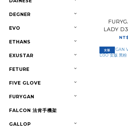
DAINESE
DEGNER
FURYG
EVO
LADY D
休閒 
NT$
ETHANS
女版
EXUSTAR
FETURE
FIVE GLOVE
FURYGAN
FALCON 法肯手機架
GALLOP