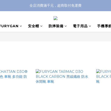
全店消費滿千元，超商取付免運費
全店消費滿千元，超商取付免運費
註冊即贈100元購物金，完整註冊加碼50元購物點數➟➟➟
FURYGAN
安全帽
防摔裝備
電子用品
手機導
全店消費滿千元，超商取付免運費