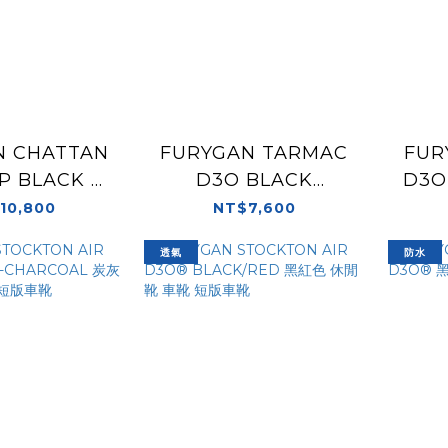
N CHATTAN
FURYGAN TARMAC
FUR
P BLACK 黑
D3O BLACK
D3O
多功能 防水 米
CARBON 黑碳纖維 防
紅 
10,800
NT$7,600
林鞋底
水 休閒靴 車靴
透氣
防水