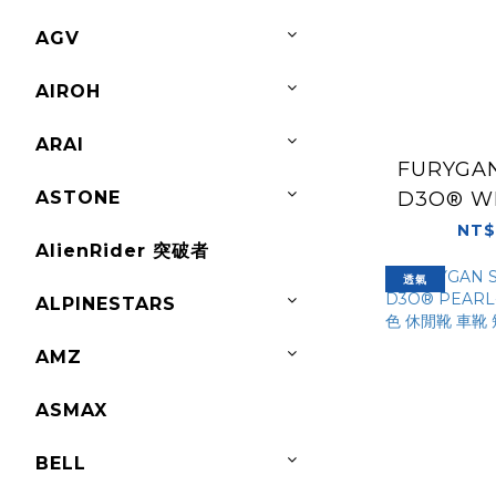
AGV
AIROH
ARAI
FURYGA
ASTONE
D3O® W
色 車靴 
NT$
AlienRider 突破者
其
透氣
ALPINESTARS
AMZ
ASMAX
BELL