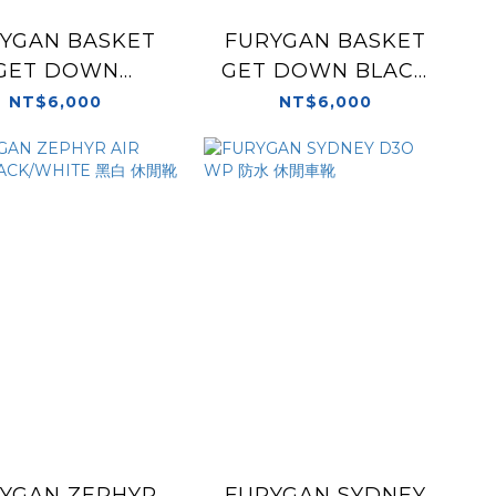
YGAN BASKET
FURYGAN BASKET
GET DOWN
GET DOWN BLACK
CK/BROWN 黑棕
黑 防水 休閒靴
NT$6,000
NT$6,000
防水 休閒靴
YGAN ZEPHYR
FURYGAN SYDNEY