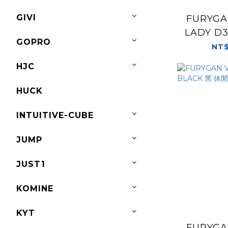
GIVI
FURYGA
LADY D
GOPRO
NT$
HJC
HUCK
INTUITIVE-CUBE
JUMP
JUST1
KOMINE
KYT
FURYGA