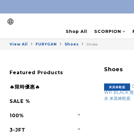
Shop All
SCORPION
View All
FURYGAN
Shoes
Shoes
Shoes
Featured Products
🔥限時優惠🔥
米其林鞋底
SALE %
100%
3-JFT