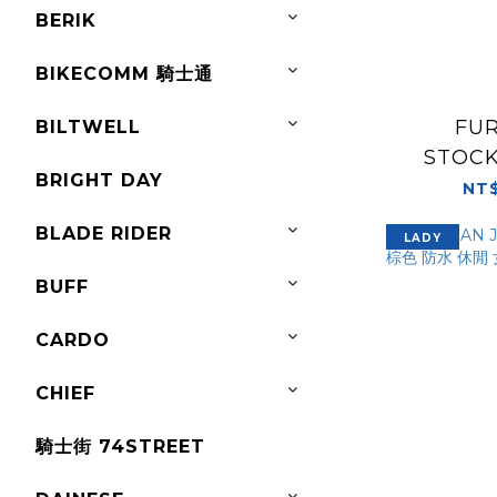
BERIK
BIKECOMM 騎士通
FU
BILTWELL
STOCK
BRIGHT DAY
D3O®
NT$
CHARCO
BLADE RIDER
LADY
閒靴 車
BUFF
CARDO
CHIEF
騎士街 74STREET