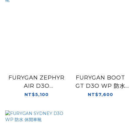
FURYGAN ZEPHYR
FURYGAN BOOT
AIR D3O
GT D3O WP 防水
BLACK/WHITE 黑白
ADV 車靴
NT$5,100
NT$7,600
休閒靴