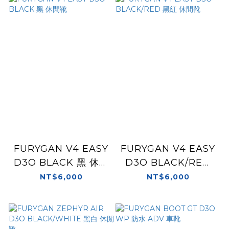
FURYGAN V4 EASY
FURYGAN V4 EASY
D3O BLACK 黑 休閒
D3O BLACK/RED
靴
黑紅 休閒靴
NT$6,000
NT$6,000