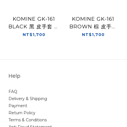
KOMINE GK-161
KOMINE GK-161
BLACK 黑 皮手套 山
BROWN 棕 皮手套
羊皮 夏季 透氣 GK161
山羊皮 夏季 透氣
NT$1,700
NT$1,700
GK161
Help
FAQ
Delivery & Shipping
Payment
Return Policy
Terms & Conditions