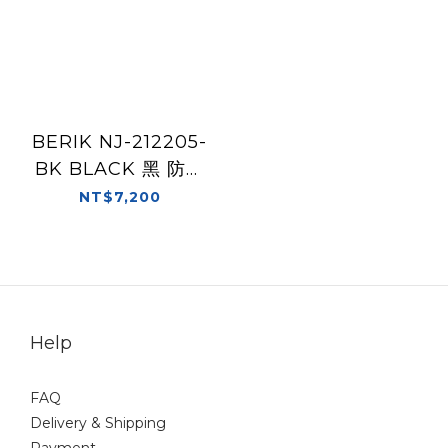
BERIK NJ-212205-
BK BLACK 黑 防水
四季防摔衣
NT$7,200
Help
FAQ
Delivery & Shipping
Payment