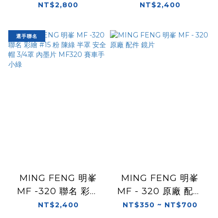
繪 哈莉・奎茵 半罩 安
98 BOMB 半罩 安全
NT$2,800
NT$2,400
全帽 3/4罩
帽 3/4罩 內墨片
MF320 黃晧 炸彈客
選手聯名
明峰
MING FENG 明峯
MING FENG 明峯
MF -320 聯名 彩繪
MF - 320 原廠 配件
#15 粉 陳綠 半罩 安全
鏡片
NT$2,400
NT$350 ~ NT$700
帽 3/4罩 內墨片