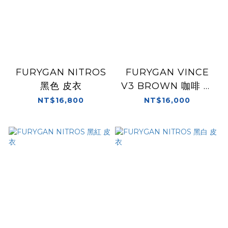
FURYGAN NITROS
FURYGAN VINCE
黑色 皮衣
V3 BROWN 咖啡 皮
衣
NT$16,800
NT$16,000