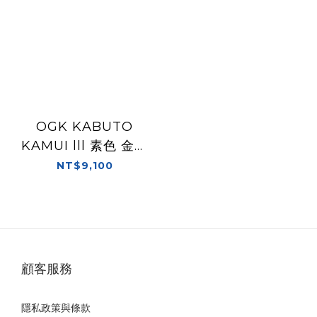
OGK KABUTO
KAMUI lll 素色 金屬
灰 內墨片 全罩 雙D扣
NT$9,100
神威三 神威3
顧客服務
隱私政策與條款