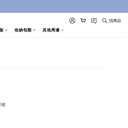
找商品
架
收納包類
其他周邊
0號