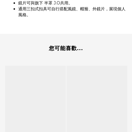
鏡片可與旗下 半罩 J.O共用。
通用三扣式扣具可自行搭配風鏡、帽簷、外鏡片，展現個人
風格。
您可能喜歡...