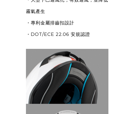
・
大型下巴通風孔，有效通風，並降低
霧氣產生
・
專利金屬排齒扣設計
・
DOT/ECE 22.06 安規認證