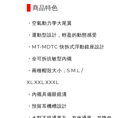
商品特色
・
空氣動力學大尾翼
・運動型設計，輕盈的動態感受
・MT-MDTC
快拆式浮動鏡座設計
・
全可拆抗敏型內襯
・
兩種帽殼大小，S.M.L /
XL.XXL.XXXL
・
內襯具備眼鏡溝
・
預留耳機槽設計