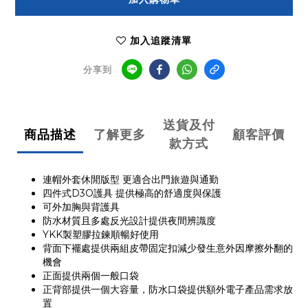
加入追蹤清單
分享到
送貨及付
商品描述
了解更多
顧客評價
款方式
連帽外套休閒版型 更適合出門旅遊與通勤
四件式D3O護具 提供極高的舒適度與保護
可外加胸與背護具
防水材質且多處反光設計提供夜間辨識度
YKK製塑膠拉鍊順暢好使用
背面下襬處提供兩組皮帶固定扣減少發生意外因摩擦外翻的
機會
正面提供兩個一般口袋
正背部提供一個大容量，防水口袋提供額外電子產品需求放
置