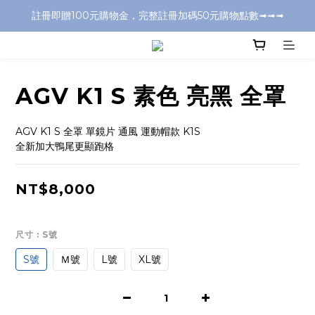
註冊即贈100元購物金，完整註冊加碼50元購物點數➟➟➟
全店消費滿千元，超商取付免運費
全店消費滿千元，超商取付免運費
AGV K1 S 素色 亮黑 全罩
AGV K1 S 全罩 單鏡片 通風 運動帽款 K1S
全新加大鴨尾更顯跑格
NT$8,000
尺寸
: S號
S號
Ｍ號
L號
XL號